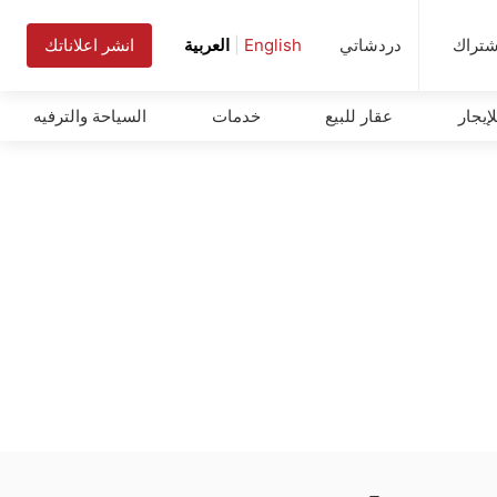
شتراك
انشر اعلاناتك
دردشاتي
English
|
العربية
إيجار
عقار للبيع
خدمات
السياحة والترفيه