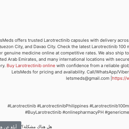
sMeds offers trusted Larotrectinib capsules with delivery acros
Quezon City, and Davao City. Check the latest Larotrectinib 100 
r genuine medicine online at competitive rates. We also ship to
ted Arab Emirates, and many international locations with secur
ery.
Buy Larotrectinib online
with confidence from a reliable glob
LetsMeds for pricing and availability. Call/WhatsApp/Vib
letsmeds@gmail.com |
https:/
#Larotrectinib #LarotrectinibPhilippines #Larotrectinib10
#BuyLarotrectinib #onlinepharmacyPH #genericm
هل هناك مشكلة؟
أبلغ عن هذ