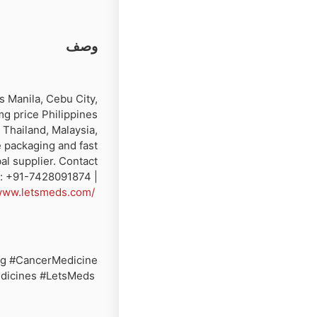
وصف
s Manila, Cebu City,
mg price Philippines
 Thailand, Malaysia,
e packaging and fast
al supplier. Contact
er: +91-7428091874 |
/www.letsmeds.com/
0mg #CancerMedicine
edicines #LetsMeds