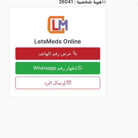
هوية شخصية : 26041
LetsMeds Online
عرض رقم الهاتف
إظهار رقم Whatsapp
إرسال الرد