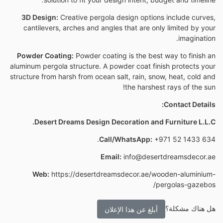
3D Design:
Creative pergola design options include curves,
cantilevers, arches and angles that are only limited by your
imagination.
Powder Coating:
Powder coating is the best way to finish an
aluminum pergola structure. A powder coat finish protects your
structure from harsh from ocean salt, rain, snow, heat, cold and
the harshest rays of the sun!
Contact Details:
Desert Dreams Design Decoration and Furniture L.L.C.
Call/WhatsApp:
+971 52 1433 634.
Email:
info@desertdreamsdecor.ae
Web:
https://desertdreamsdecor.ae/wooden-aluminium-
pergolas-gazebos/
هل هناك مشكلة؟
أبلغ عن هذا الإعلان